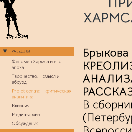
ПР
ХАРМС
Брыкова
РАЗДЕЛЫ
КРЕОЛИ
Феномен Хармса и его
эпоха
АНАЛИЗА
Творчество: смысл и
абсурд
РАССКАЗ
Pro et contra: критическая
аналитика
В сборни
Влияния
(Петербу
Медиа-архив
Обсуждения
Всеросси