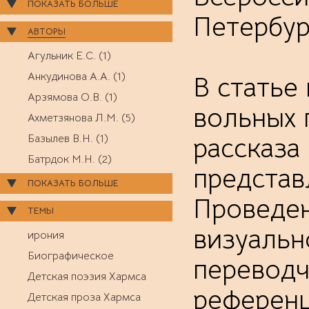
ПОКАЗАТЬ БОЛЬШЕ
Петербург
АВТОРЫ
Агульник Е.С. (1)
Анкудинова А.А. (1)
В статье
Арзямова О.В. (1)
вольных п
Ахметзянова Л.М. (5)
рассказа
Базылев В.Н. (1)
Батрдок М.Н. (2)
представ
ПОКАЗАТЬ БОЛЬШЕ
Проведен
ТЕМЫ
визуальн
ирония
Биографическое
переводч
Детская поэзия Хармса
референц
Детская проза Хармса