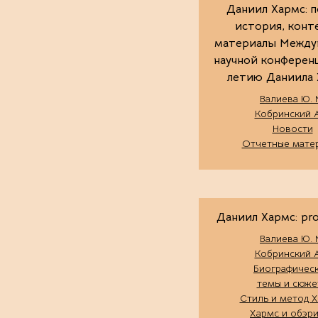
Даниил Хармс: п
история, конт
материалы Между
научной конференц
летию Даниила 
Валиева Ю. 
Кобринский А
Новости
Отчетные мате
Даниил Хармс: pro 
Валиева Ю. 
Кобринский А
Биографичес
темы и сюже
Стиль и метод 
Хармс и обэр