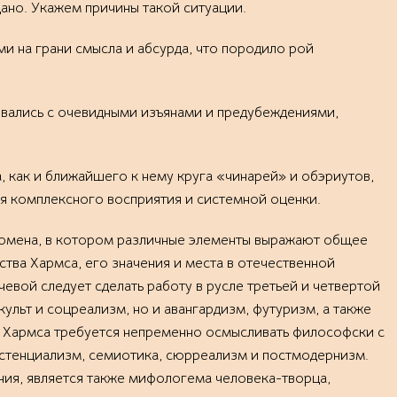
дано. Укажем причины такой ситуации.
и на грани смысла и абсурда, что породило рой
ивались с очевидными изъянами и предубеждениями,
, как и ближайшего к нему круга «чинарей» и обэриутов,
ля комплексного восприятия и системной оценки.
еномена, в котором различные элементы выражают общее
тва Хармса, его значения и места в отечественной
чевой следует сделать работу в русле третьей и четвертой
ульт и соцреализм, но и авангардизм, футуризм, а также
о Хармса требуется непременно осмысливать философски с
истенциализм, семиотика, сюрреализм и постмодернизм.
я, является также мифологема человека-творца,