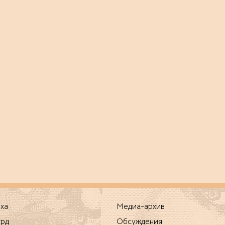
эпоха
Медиа-архив
урд
Обсуждения