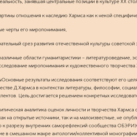
льность, занявшая центральные позиции в культуре ХХ стол
артины отношения к наследию Хармса как к некой специфич
ные черты его миропонимания,
ательный срез развития отечественной культуры советской 
различные области гуманитаристики – литературоведение, эс
следование миропонимания и художественного творчества 
Основные результаты исследования соответствуют его целя
честве Д.Хармса в контекстах литературы, философии, соци
пектов. Цель достигается решением конкретных исследовате
ритическая аналитика оценок личности и творчества Хармса
как на открытые источники, так и на малоизвестные, не опу
о к разрезу внутренних саморефлексий сообщества ОБЭРИУ,
ние в смешанном жанре антологии/коллективной монографии «