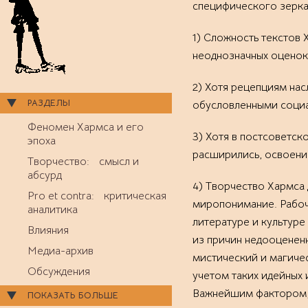
специфического зеркал
1) Сложность текстов 
неоднозначных оценок 
2) Хотя рецепциям нас
РАЗДЕЛЫ
обусловленными соци
Феномен Хармса и его
3) Хотя в постсоветск
эпоха
расширились, освоени
Творчество: смысл и
абсурд
4) Творчество Хармса
Pro et contra: критическая
миропонимание. Рабоча
аналитика
литературе и культуре
Влияния
из причин недооцененн
Медиа-архив
мистический и магиче
Обсуждения
учетом таких идейных 
Важнейшим фактором, 
ПОКАЗАТЬ БОЛЬШЕ