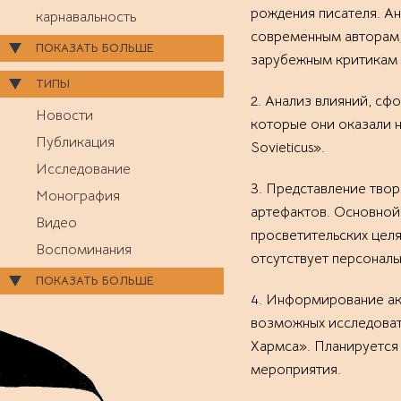
рождения писателя. А
карнавальность
современным авторам, 
ПОКАЗАТЬ БОЛЬШЕ
зарубежным критикам и
ТИПЫ
2. Анализ влияний, с
Новости
которые они оказали н
Публикация
Sovieticus».
Исследование
3. Представление твор
Монография
артефактов. Основной 
Видео
просветительских целя
Воспоминания
отсутствует персональ
ПОКАЗАТЬ БОЛЬШЕ
4. Информирование ак
возможных исследоват
Хармса». Планируется
мероприятия.