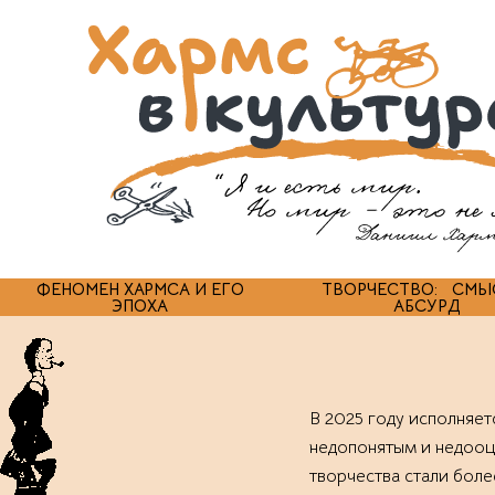
ФЕНОМЕН ХАРМСА И ЕГО
ТВОРЧЕСТВО: СМЫ
ЭПОХА
АБСУРД
В 2025 году исполняет
недопонятым и недооце
творчества стали бол