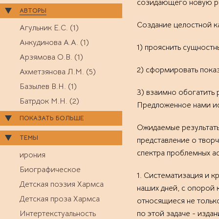
созидающего новую реа
АВТОРЫ
Создание целостной к
Агульник Е.С. (1)
Анкудинова А.А. (1)
1) прояснить сущност
Арзямова О.В. (1)
2) сформировать показ
Ахметзянова Л.М. (5)
Базылев В.Н. (1)
3) взаимно обогатить 
Батрдок М.Н. (2)
Предложенное нами ис
ПОКАЗАТЬ БОЛЬШЕ
Ожидаемые результаты
ТЕМЫ
представление о твор
спектра проблемных ас
ирония
Биографическое
1. Систематизация и к
Детская поэзия Хармса
наших дней, с опорой 
Детская проза Хармса
относящиеся не тольк
Интертекстуальность
по этой задаче - изда