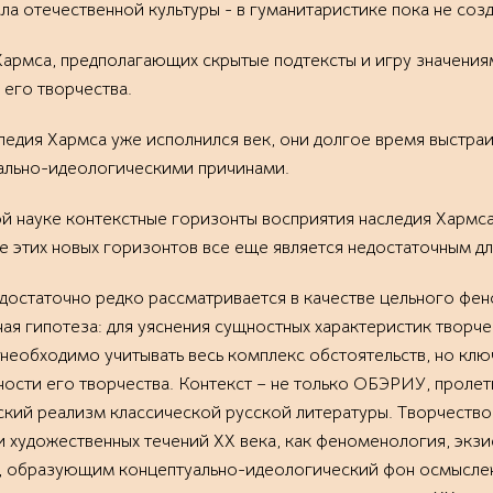
а отечественной культуры - в гуманитаристике пока не соз
Хармса, предполагающих скрытые подтексты и игру значениям
его творчества.
ледия Хармса уже исполнился век, они долгое время выстра
ально-идеологическими причинами.
ой науке контекстные горизонты восприятия наследия Хармса
е этих новых горизонтов все еще является недостаточным д
 достаточно редко рассматривается в качестве цельного ф
я гипотеза: для уяснения сущностных характеристик творчес
 необходимо учитывать весь комплекс обстоятельств, но клю
ости его творчества. Контекст – не только ОБЭРИУ, пролетк
ский реализм классической русской литературы. Творчеств
и художественных течений ХХ века, как феноменология, экз
образующим концептуально-идеологический фон осмыслени