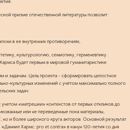
етия.
еской призме отечественной литературы позволит:
эпохи в ее внутренних противоречиях,
тетику, культурологию, семиотику, герменевтику.
Хармса будет первым в мировой гуманитаристике.
м и задачам. Цель проекта - сформировать целостное
ально-культурных изменений с учётом максимально полного
льских задач:
 с учетом «матрешки» контекстов от первых откликов до
бликованные или не переведенные пока материалы,
 но и более широкого круга акторов. Основной результат
Даниил Хармс: pro et contra» в канун 120-летия со дня