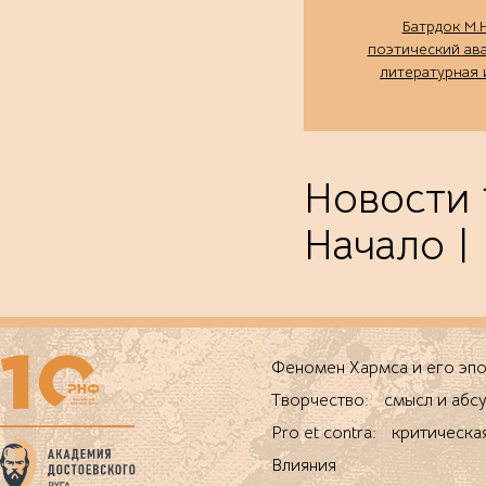
Батрдок М.Н
поэтический ав
литературная 
Новости 1
Начало | 
Феномен Хармса и его 
Творчество: смысл и абс
Pro et contra: критическа
Влияния