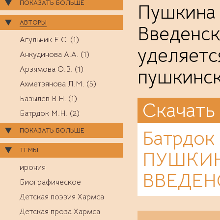
ПОКАЗАТЬ БОЛЬШЕ
Пушкина 
АВТОРЫ
Введенск
Агульник Е.С. (1)
уделяетс
Анкудинова А.А. (1)
Арзямова О.В. (1)
пушкинск
Ахметзянова Л.М. (5)
Базылев В.Н. (1)
Скачать
Батрдок М.Н. (2)
ПОКАЗАТЬ БОЛЬШЕ
Батрдок
ТЕМЫ
ПУШКИН
ирония
ВВЕДЕН
Биографическое
Детская поэзия Хармса
Детская проза Хармса