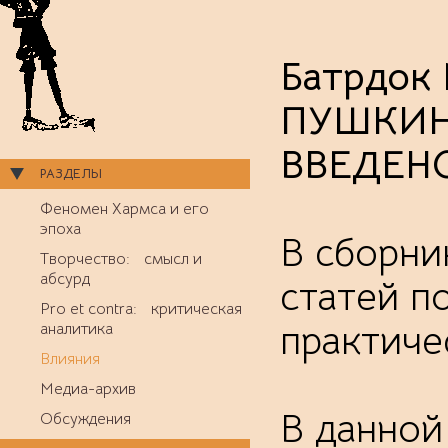
Батрдок
ПУШКИН»
ВВЕДЕНС
РАЗДЕЛЫ
Феномен Хармса и его
эпоха
В сборни
Творчество: смысл и
абсурд
статей п
Pro et contra: критическая
практиче
аналитика
Влияния
Медиа-архив
В данной 
Обсуждения