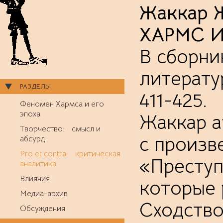
Жаккар 
ХАРМС 
В сборни
литерату
РАЗДЕЛЫ
411-425.
Феномен Хармса и его
эпоха
Жаккар а
Творчество: смысл и
с произв
абсурд
Pro et contra: критическая
«Преступ
аналитика
Влияния
которые 
Медиа-архив
Сходство
Обсуждения