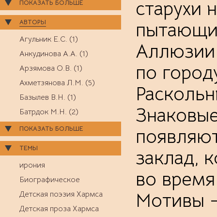
старухи 
ПОКАЗАТЬ БОЛЬШЕ
АВТОРЫ
пытающий
Агульник Е.С. (1)
Аллюзии 
Анкудинова А.А. (1)
по город
Арзямова О.В. (1)
Ахметзянова Л.М. (5)
Раскольн
Базылев В.Н. (1)
Знаковые
Батрдок М.Н. (2)
ПОКАЗАТЬ БОЛЬШЕ
появляют
ТЕМЫ
заклад, 
ирония
во время
Биографическое
Мотивы —
Детская поэзия Хармса
Детская проза Хармса