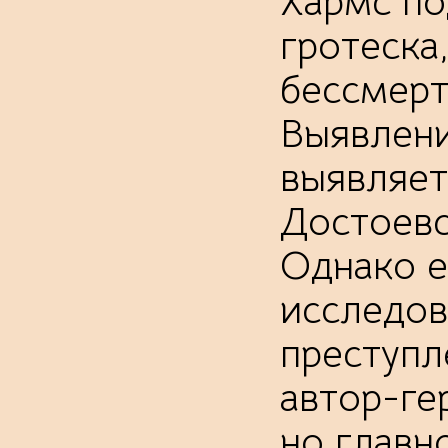
Хармс по
гротеска,
бессмерт
Выявлени
выявляет
Достоевс
Однако е
исследов
преступл
автор-ге
но главн