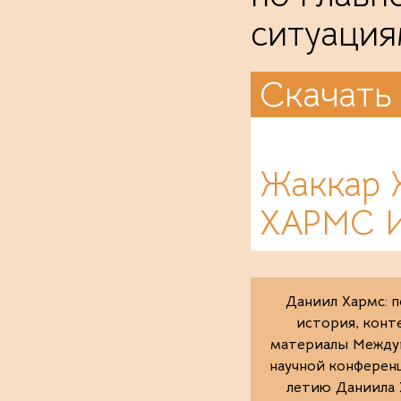
ситуация
Скачать
Жаккар
ХАРМС 
Даниил Хармс: п
история, конт
материалы Между
научной конференц
летию Даниила 